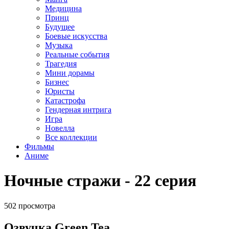
Медицина
Принц
Будущее
Боевые искусства
Музыка
Реальные события
Трагедия
Мини дорамы
Бизнес
Юристы
Катастрофа
Гендерная интрига
Игра
Новелла
Все коллекции
Фильмы
Аниме
Ночные стражи - 22 серия
502 просмотра
Озвучка Green Tea