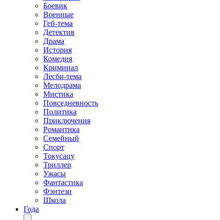
Боевик
Военные
Гей-тема
Детектив
Драма
История
Комедия
Криминал
Лесби-тема
Мелодрама
Мистика
Повседневность
Политика
Приключения
Романтика
Семейный
Спорт
Токусацу
Триллер
Ужасы
Фантастика
Фэнтези
Школа
Года