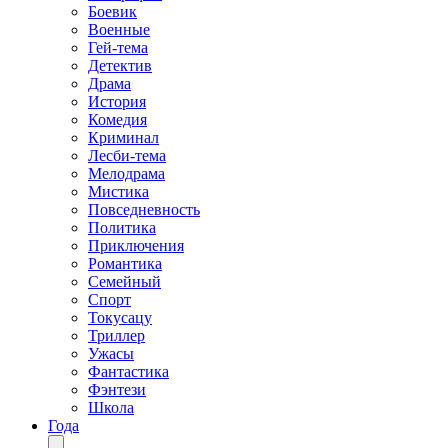
Боевик
Военные
Гей-тема
Детектив
Драма
История
Комедия
Криминал
Лесби-тема
Мелодрама
Мистика
Повседневность
Политика
Приключения
Романтика
Семейный
Спорт
Токусацу
Триллер
Ужасы
Фантастика
Фэнтези
Школа
Года