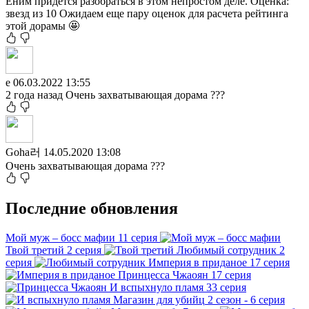
Ёним придется разобраться в этом непростом деле. Оценка:
звезд из 10 Ожидаем еще пару оценок для расчета рейтинга
этой дорамы 🤩
е
06.03.2022 13:55
2 года назад Очень захватывающая дорама ???
Goha러
14.05.2020 13:08
Очень захватывающая дорама ???
Последние обновления
Мой муж – босс мафии
11 серия
Твой третий
2 серия
Любимый сотрудник
2
серия
Империя в приданое
17 серия
Принцесса Чжаоян
17 серия
И вспыхнуло пламя
33 серия
Магазин для убийц
2 сезон - 6 серия