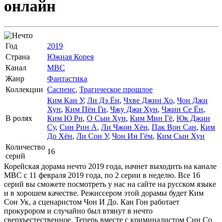
онлайн
Год
2019
Страна
Южная Корея
Канал
MBC
Жанр
Фантастика
Коллекции
Саспенс
,
Трагическое прошлое
Ким Кан У
,
Ли Дэ Ён
,
Чхве Джин Хо
,
Чон Джи
Хун
,
Ким Пён Ги
,
Чжу Джи Хун
,
Чжин Се Ён
,
В ролях
Ким Ю Ри
,
О Сын Хун
,
Ким Мин Гё
,
Юк Джин
Су
,
Син Рин А
,
Ли Чжон Хён
,
Пак Вон Сан
,
Ким
До Хён
,
Ли Сон У
,
Чон Ин Гём
,
Ким Сын Хун
Количество
16
серий
Корейская дорама нечто 2019 года, начнет выходить на канале
MBC с 11 февраля 2019 года, по 2 серии в неделю. Все 16
серий вы сможете посмотреть у нас на сайте на русском языке
и в хорошем качестве. Режиссером этой дорамы будет Ким
Сон Ук, а сценаристом Чон И До. Кан Гон работает
прокурором и случайно был втянут в нечто
сверхъестественное. Теперь вместе с криминалистом Син Со