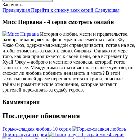
Загрузка...
Предыдущая
Перейти к списку всех серий
Следующая
Мисс Нирвана - 4 серия смотреть онлайн
История о любви, мести и предательстве,
разворачивающаяся на фоне мрачных семейных тайн. Фу
Чжао Сюэ, одержимая жаждой справедливости, готова на все,
чтобы отомстить за смерть своих близких. Однако по мере
того, как она приближается к своей цели, она встречает Гу
Хуай Чжоу – доброго и честного человека, который готов
защитить ее. Между ними вспыхивает настоящее чувство, но
сможет ли любовь победить ненависть и месть? В этой
захватывающей драме переплетаются интриги, опасные
тайны и романтические отношения, которые заставят
зрителей переживать за судьбу героев.
Комментарии
Последние обновления
Горько-сладкая любовь
10 серия
Принц-слуга
5 серия
Сыграй мне
4 серия