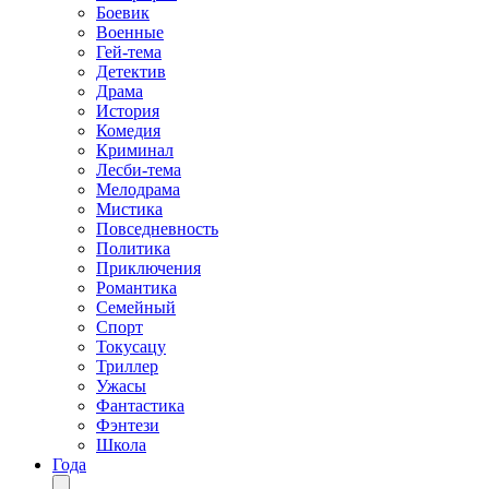
Боевик
Военные
Гей-тема
Детектив
Драма
История
Комедия
Криминал
Лесби-тема
Мелодрама
Мистика
Повседневность
Политика
Приключения
Романтика
Семейный
Спорт
Токусацу
Триллер
Ужасы
Фантастика
Фэнтези
Школа
Года