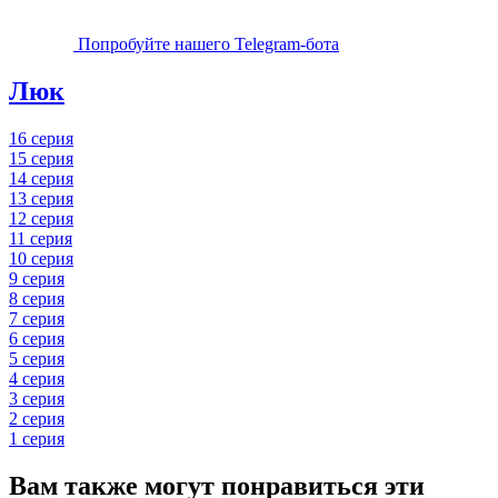
Попробуйте нашего Telegram-бота
Люк
16 серия
15 серия
14 серия
13 серия
12 серия
11 серия
10 серия
9 серия
8 серия
7 серия
6 серия
5 серия
4 серия
3 серия
2 серия
1 серия
Вам также могут понравиться эти