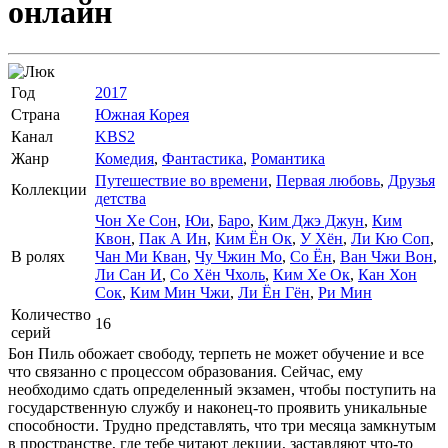
онлайн
Год
2017
Страна
Южная Корея
Канал
KBS2
Жанр
Комедия
,
Фантастика
,
Романтика
Путешествие во времени
,
Первая любовь
,
Друзья
Коллекции
детства
Чон Хе Сон
,
Юи
,
Баро
,
Ким Джэ Джун
,
Ким
Квон
,
Пак А Ин
,
Ким Ён Ок
,
У Хён
,
Ли Кю Соп
,
В ролях
Чан Ми Кван
,
Чу Чжин Мо
,
Со Ён
,
Ван Чжи Вон
,
Ли Сан И
,
Со Хён Чхоль
,
Ким Хе Ок
,
Кан Хон
Сок
,
Ким Мин Чжи
,
Ли Ён Гён
,
Ри Мин
Количество
16
серий
Бон Пиль обожает свободу, терпеть не может обучение и все
что связанно с процессом образования. Сейчас, ему
необходимо сдать определенный экзамен, чтобы поступить на
государственную службу и наконец-то проявить уникальные
способности. Трудно представлять, что три месяца замкнутым
в пространстве, где тебе читают лекции, заставляют что-то