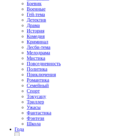
Боевик
Военные
Гей-тема
Детектив
Драма
История
Комедия
Криминал
Лесби-тема
Мелодрама
Мистика
Повседневность
Политика
Приключения
Романтика
Семейный
Спорт
Токусацу
Триллер
Ужасы
Фантастика
Фэнтези
Школа
Года