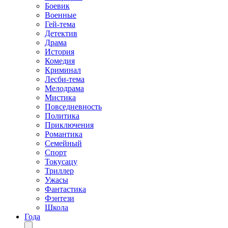
Боевик
Военные
Гей-тема
Детектив
Драма
История
Комедия
Криминал
Лесби-тема
Мелодрама
Мистика
Повседневность
Политика
Приключения
Романтика
Семейный
Спорт
Токусацу
Триллер
Ужасы
Фантастика
Фэнтези
Школа
Года