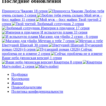
Последние обновления
Принцесса Чжаоян
18 серия
Люблю тебя
очень сильно
3 серия
Мой муж –
босс мафии
11 серия
Твой третий
2
серия
Любимый сотрудник
2 серия
Империя в приданое
17 серия
И вспыхнуло пламя
33 серия
Магазин для убийц
2 сезон - 6 серия
Мечтаю о тебе
7 серия
Цветущий Шанхай
30 серия
Пугающий
роман (2026)
6 серия
Сейчас
проблема не в измене
2 серия
Ваше небо (японская версия)
1 серия
Квартира
8 серия
Матч-пойнт
2 серия
Подборки
Коллекции
Жанры
Правообладателям
Политика конфиденциальности