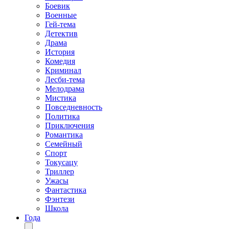
Боевик
Военные
Гей-тема
Детектив
Драма
История
Комедия
Криминал
Лесби-тема
Мелодрама
Мистика
Повседневность
Политика
Приключения
Романтика
Семейный
Спорт
Токусацу
Триллер
Ужасы
Фантастика
Фэнтези
Школа
Года