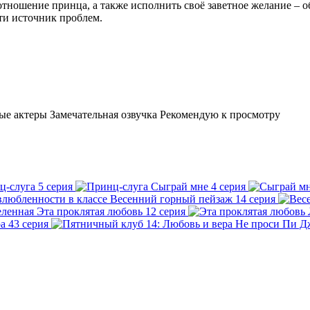
отношение принца, а также исполнить своё заветное желание – 
ти источник проблем.
е актеры Замечательная озвучка Рекомендую к просмотру
ц-слуга
5 серия
Сыграй мне
4 серия
Весенний горный пейзаж
14 серия
Эта проклятая любовь
12 серия
ра
43 серия
Не проси Пи Д