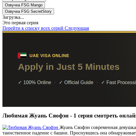
Озвучка FSG Mango
Озвучка FSG SecretStory
Загрузка...
Это первая серия
Перейти к списку всех серий
Следующая
Любимая Жуань Сяофэн - 1 серия смотреть онлай
Жуань Сяофэн современная девушка
таинственное падение с башни. Проснувшись она обнаруживает,