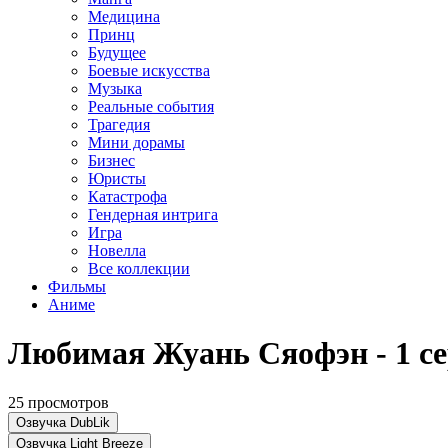
Медицина
Принц
Будущее
Боевые искусства
Музыка
Реальные события
Трагедия
Мини дорамы
Бизнес
Юристы
Катастрофа
Гендерная интрига
Игра
Новелла
Все коллекции
Фильмы
Аниме
Любимая Жуань Сяофэн - 1 с
25 просмотров
Озвучка DubLik
Озвучка Light Breeze