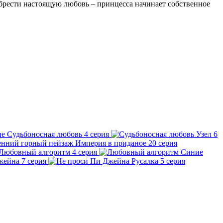
обрести настоящую любовь – принцесса начинает собственное
Судьбоносная любовь
4 серия
Узел
6
Империя в приданое
20 серия
Любовный алгоритм
4 серия
Синие
жейна
7 серия
Русалка
5 серия