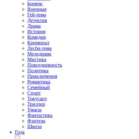
Боевик
Военные
Гей-тема
Детектив
Драма
История
Комедия
Криминал
Лесби-тема
Мелодрама
Мистика
Повседневность
Политика
Приключения
Романтика
Семейный
Спорт
Токусацу
Триллер
Ужасы
Фантастика
Фэнтези
Школа
Года