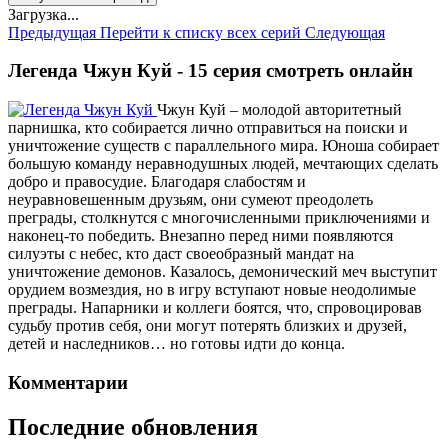
Загрузка...
Предыдущая
Перейти к списку всех серий
Следующая
Легенда Чжун Куй - 15 серия смотреть онлайн
Чжун Куй – молодой авторитетный
парнишка, кто собирается лично отправиться на поиски и
уничтожение существ с параллельного мира. Юноша собирает
большую команду неравнодушных людей, мечтающих сделать
добро и правосудие. Благодаря слабостям и
неуравновешенным друзьям, они сумеют преодолеть
преграды, столкнутся с многочисленными приключениями и
наконец-то победить. Внезапно перед ними появляются
силуэты с небес, кто даст своеобразный мандат на
уничтожение демонов. Казалось, демонический меч выступит
орудием возмездия, но в игру вступают новые неодолимые
преграды. Напарники и коллеги боятся, что, спровоцировав
судьбу против себя, они могут потерять близких и друзей,
детей и наследников… но готовы идти до конца.
Комментарии
Последние обновления