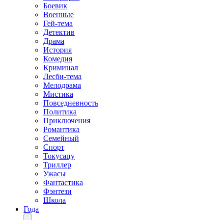
Боевик
Военные
Гей-тема
Детектив
Драма
История
Комедия
Криминал
Лесби-тема
Мелодрама
Мистика
Повседневность
Политика
Приключения
Романтика
Семейный
Спорт
Токусацу
Триллер
Ужасы
Фантастика
Фэнтези
Школа
Года