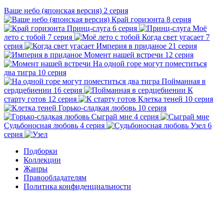
Ваше небо (японская версия)
2 серия
Край горизонта
8 серия
Принц-слуга
6 серия
Моё
лето с тобой
7 серия
Когда свет угасает
7
серия
Империя в приданое
21 серия
Момент нашей встречи
12 серия
На одной горе могут поместиться
два тигра
10 серия
Пойманная в
сердцебиении
16 серия
К
старту готов
12 серия
Клетка теней
10 серия
Горько-сладкая любовь
10 серия
Сыграй мне
4 серия
Судьбоносная любовь
4 серия
Узел
6
серия
Подборки
Коллекции
Жанры
Правообладателям
Политика конфиденциальности