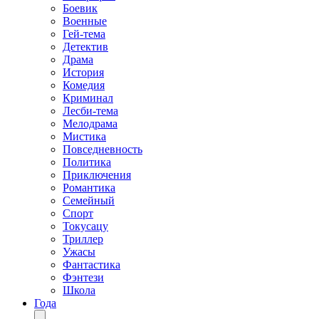
Боевик
Военные
Гей-тема
Детектив
Драма
История
Комедия
Криминал
Лесби-тема
Мелодрама
Мистика
Повседневность
Политика
Приключения
Романтика
Семейный
Спорт
Токусацу
Триллер
Ужасы
Фантастика
Фэнтези
Школа
Года