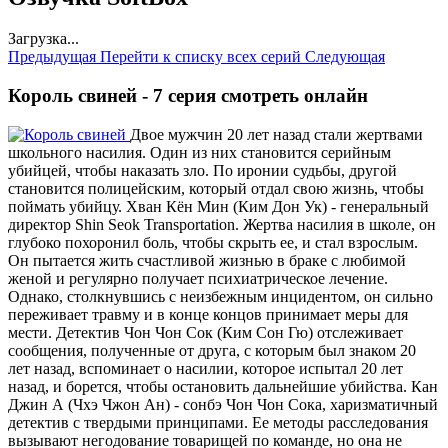
Загрузка...
Предыдущая
Перейти к списку всех серий
Следующая
Король свиней - 7 серия смотреть онлайн
Двое мужчин 20 лет назад стали жертвами
школьного насилия. Один из них становится серийным
убийцей, чтобы наказать зло. По иронии судьбы, другой
становится полицейским, который отдал свою жизнь, чтобы
поймать убийцу. Хван Кён Мин (Ким Дон Ук) - генеральный
директор Shin Seok Transportation. Жертва насилия в школе, он
глубоко похоронил боль, чтобы скрыть ее, и стал взрослым.
Он пытается жить счастливой жизнью в браке с любимой
женой и регулярно получает психиатрическое лечение.
Однако, столкнувшись с неизбежным инцидентом, он сильно
переживает травму и в конце концов принимает меры для
мести. Детектив Чон Чон Сок (Ким Сон Гю) отслеживает
сообщения, полученные от друга, с которым был знаком 20
лет назад, вспоминает о насилии, которое испытал 20 лет
назад, и борется, чтобы остановить дальнейшие убийства. Кан
Джин А (Чхэ Чжон Ан) - сонбэ Чон Чон Сока, харизматичный
детектив с твердыми принципами. Ее методы расследования
вызывают негодование товарищей по команде, но она не