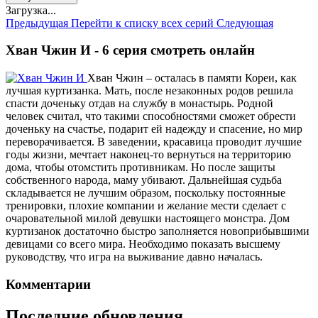
Загрузка...
Предыдущая
Перейти к списку всех серий
Следующая
Хван Чжин И - 6 серия смотреть онлайн
Хван Чжин – осталась в памяти Кореи, как
лучшая куртизанка. Мать, после незаконных родов решила
спасти доченьку отдав на службу в монастырь. Родной
человек считал, что такими способностями сможет обрести
доченьку на счастье, подарит ей надежду и спасение, но мир
переворачивается. В заведении, красавица проводит лучшие
годы жизни, мечтает наконец-то вернуться на территорию
дома, чтобы отомстить противникам. Но после защиты
собственного народа, маму убивают. Дальнейшая судьба
складывается не лучшим образом, поскольку постоянные
тренировки, плохие компании и желание мести сделает с
очаровательной милой девушки настоящего монстра. Дом
куртизанок достаточно быстро заполняется новоприбывшими
девицами со всего мира. Необходимо показать высшему
руководству, что игра на выживание давно началась.
Комментарии
Последние обновления