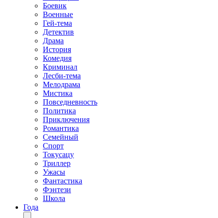
Боевик
Военные
Гей-тема
Детектив
Драма
История
Комедия
Криминал
Лесби-тема
Мелодрама
Мистика
Повседневность
Политика
Приключения
Романтика
Семейный
Спорт
Токусацу
Триллер
Ужасы
Фантастика
Фэнтези
Школа
Года