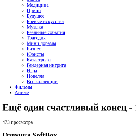
Медицина
Принц
Будущее
Боевые искусства
Музыка
Реальные события
Трагедия
Мини дорамы
Бизнес
Юристы
Катастрофа
Гендерная интрига
Игра
Новелла
Все коллекции
Фильмы
Аниме
Ещё один счастливый конец - 
473 просмотра
Озвучка SoftBox