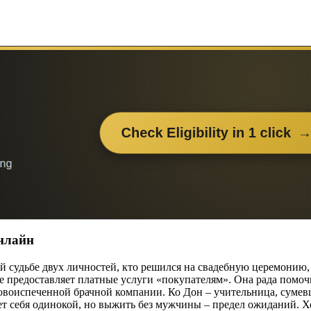
онлайн
й судьбе двух личностей, кто решился на свадебную церемонию,
де предоставляет платные услуги «покупателям». Она рада помочь
 новоиспеченной брачной компании. Ко Дон – учительница, суме
т себя одинокой, но выжить без мужчины – предел ожиданий. Хо