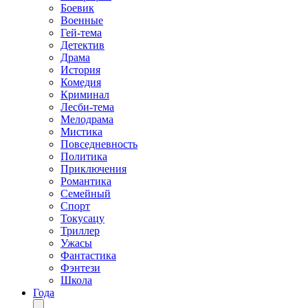
Боевик
Военные
Гей-тема
Детектив
Драма
История
Комедия
Криминал
Лесби-тема
Мелодрама
Мистика
Повседневность
Политика
Приключения
Романтика
Семейный
Спорт
Токусацу
Триллер
Ужасы
Фантастика
Фэнтези
Школа
Года