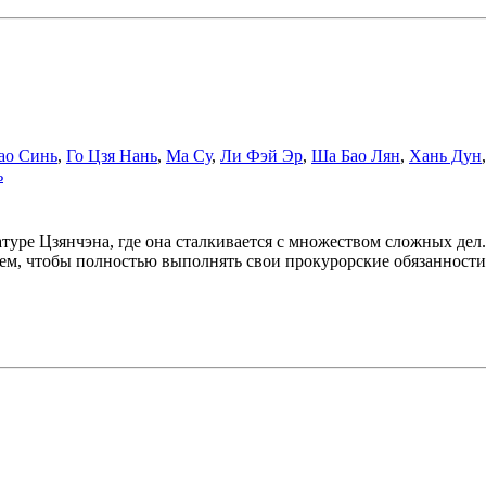
ао Синь
,
Го Цзя Нань
,
Ма Су
,
Ли Фэй Эр
,
Ша Бао Лян
,
Хань Дун
ь
туре Цзянчэна, где она сталкивается с множеством сложных дел
м, чтобы полностью выполнять свои прокурорские обязанности 