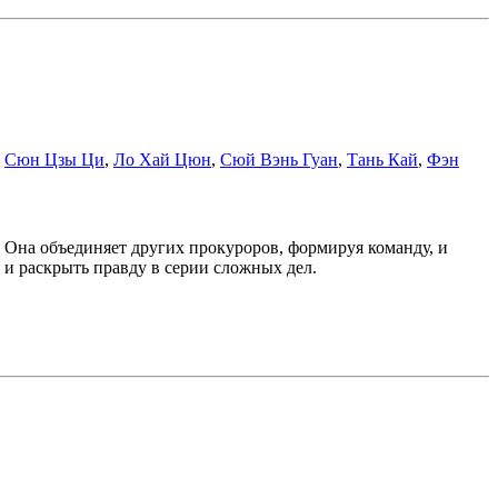
,
Сюн Цзы Ци
,
Ло Хай Цюн
,
Сюй Вэнь Гуан
,
Тань Кай
,
Фэн
. Она объединяет других прокуроров, формируя команду, и
и раскрыть правду в серии сложных дел.