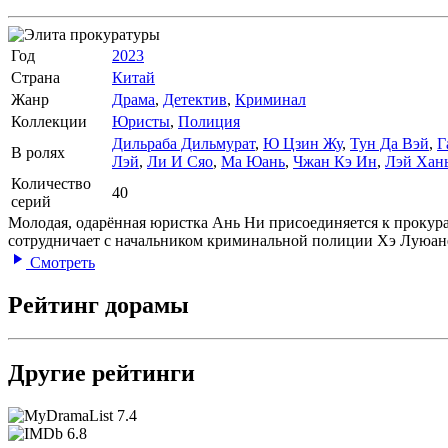
Год
2023
Страна
Китай
Жанр
Драма
,
Детектив
,
Криминал
Коллекции
Юристы
,
Полиция
Дильраба Дильмурат
,
Ю Цзин Жу
,
Тун Да Вэй
,
Г
В ролях
Лэй
,
Ли И Сяо
,
Ма Юань
,
Чжан Кэ Ин
,
Лэй Хан
Количество
40
серий
Молодая, одарённая юристка Ань Ни присоединяется к прокура
сотрудничает с начальником криминальной полиции Хэ Луюане
Смотреть
Рейтинг дорамы
Другие рейтинги
7.4
6.8