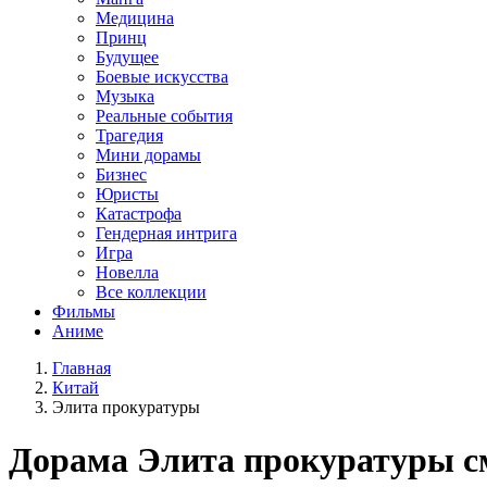
Медицина
Принц
Будущее
Боевые искусства
Музыка
Реальные события
Трагедия
Мини дорамы
Бизнес
Юристы
Катастрофа
Гендерная интрига
Игра
Новелла
Все коллекции
Фильмы
Аниме
Главная
Китай
Элита прокуратуры
Дорама
Элита прокуратуры
с