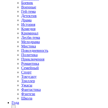
Боевик
Военные
Гей-тема
Детектив
Драма
История
Комедия
Криминал
Лесби-тема
Мелодрама
Мистика
Повседневность
Политика
Приключения
Романтика
Семейный
Спорт
Токусацу
Триллер
Ужасы
Фантастика
Фэнтези
Школа
Года