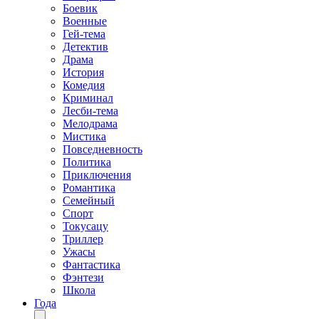
Боевик
Военные
Гей-тема
Детектив
Драма
История
Комедия
Криминал
Лесби-тема
Мелодрама
Мистика
Повседневность
Политика
Приключения
Романтика
Семейный
Спорт
Токусацу
Триллер
Ужасы
Фантастика
Фэнтези
Школа
Года