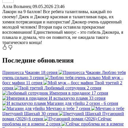
Алла Волынец
09.05.2026 23:46
Лакорн на 9 баллов! Все ребята талантливы, каждый по
своему! Джек и Джокер красивая и талантливая пара, их
химия потрясающая и напористая! Джокер очень одаренный
молодой человек! Вторая пара оставила прекрасные
воспоминания! Единственный минус - это гибель Джокера, я
плакала и думала, что он появится, не ожидала такого
трагического конца!
Последние обновления
Принцесса Чжаоян
18 серия
Люблю тебя
очень сильно
3 серия
Мой муж –
босс мафии
11 серия
Твой третий
2
серия
Любимый сотрудник
2 серия
Империя в приданое
17 серия
И вспыхнуло пламя
33 серия
Магазин для убийц
2 сезон - 6 серия
Мечтаю о тебе
7 серия
Цветущий Шанхай
30 серия
Пугающий
роман (2026)
6 серия
Сейчас
проблема не в измене
2 серия