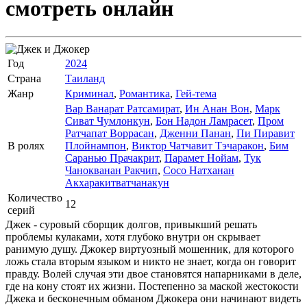
смотреть онлайн
Год
2024
Страна
Таиланд
Жанр
Криминал
,
Романтика
,
Гей-тема
Вар Ванарат Ратсамират
,
Ин Анан Вон
,
Марк
Сиват Чумлонкун
,
Бон Надон Ламрасет
,
Пром
Ратчапат Воррасан
,
Дженни Панан
,
Пи Пиравит
В ролях
Плойнампон
,
Виктор Чатчавит Тэчаракон
,
Бим
Саранью Прачакрит
,
Парамет Нойам
,
Тук
Чанокванан Ракчип
,
Сосо Натханан
Акхаракитватчанакун
Количество
12
серий
Джек - суровый сборщик долгов, привыкший решать
проблемы кулаками, хотя глубоко внутри он скрывает
ранимую душу. Джокер виртуозный мошенник, для которого
ложь стала вторым языком и никто не знает, когда он говорит
правду. Волей случая эти двое становятся напарниками в деле,
где на кону стоят их жизни. Постепенно за маской жестокости
Джека и бесконечным обманом Джокера они начинают видеть