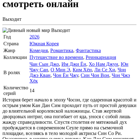
смотреть онлайн
Выходит
Выходит
Год
2026
Страна
Южная Корея
Жанр
Комедия
,
Романтика
,
Фантастика
Коллекции
Путешествие во времени
,
Реинкарнация
Чан Сын Джо
,
Им Джи Ён
,
Хо Нам Джун
,
Юн
Чжу Сан
,
О Мин Э
,
Ким Хён
,
Ли Се Хи
,
Чон
В ролях
Джэ Кван
,
Чон Ён Чжу
,
Син Чон Вон
,
Чон Чжэ
Хёк
Количество
14
серий
История берет начало в эпоху Чосон, где одаренная красотой и
острым умом Кан Дан Сим проходит путь от простой девушки
до влиятельной королевской наложницы. Став жертвой
дворцовых интриг, она погибает от яда, унося с собой лишь
жажду справедливости. Спустя столетия ее мятежный дух
пробуждается в современном Сеуле прямо на съемочной
площадке, вселяясь в тело молодой актрисы Син Со Ри.
Оказавшись в центре сьемка дорамы, Кан Дан Сим шокирует