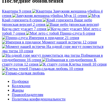
Последние обновления
Квартира
9 серия
Замужняя женщина-убийца
4
серия
Муж
11 серия
Край горизонта
8 серия
Ваше небо
(японская версия)
2 серия
Когда свет угасает
7 серия
Моё лето с
тобой
7 серия
Принц-слуга
6 серия
Империя в приданое
21 серия
Момент нашей встречи
12 серия
На одной горе могут поместиться
два тигра
10 серия
Пойманная в
сердцебиении
16 серия
К
старту готов
12 серия
Клетка теней
10 серия
Горько-сладкая любовь
10 серия
Подборки
Коллекции
Жанры
Правообладателям
Политика конфиденциальности