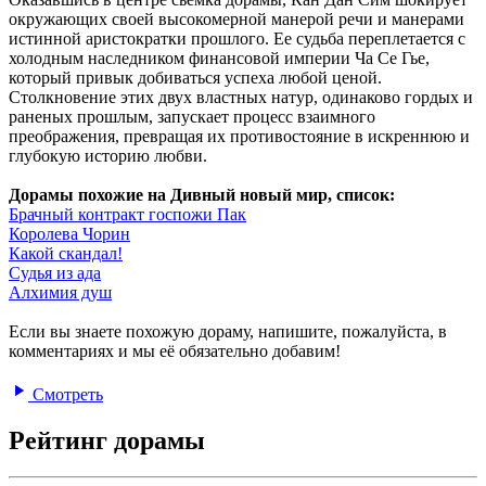
окружающих своей высокомерной манерой речи и манерами
истинной аристократки прошлого. Ее судьба переплетается с
холодным наследником финансовой империи Ча Се Гье,
который привык добиваться успеха любой ценой.
Столкновение этих двух властных натур, одинаково гордых и
раненых прошлым, запускает процесс взаимного
преображения, превращая их противостояние в искреннюю и
глубокую историю любви.
Дорамы похожие на Дивный новый мир, список:
Брачный контракт госпожи Пак
Королева Чорин
Какой скандал!
Судья из ада
Алхимия душ
Если вы знаете похожую дораму, напишите, пожалуйста, в
комментариях и мы её обязательно добавим!
Смотреть
Рейтинг дорамы