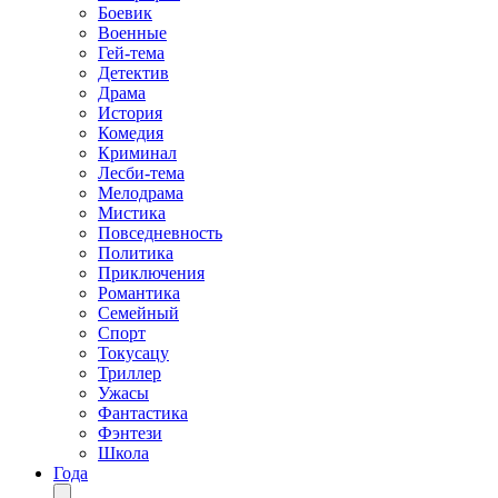
Боевик
Военные
Гей-тема
Детектив
Драма
История
Комедия
Криминал
Лесби-тема
Мелодрама
Мистика
Повседневность
Политика
Приключения
Романтика
Семейный
Спорт
Токусацу
Триллер
Ужасы
Фантастика
Фэнтези
Школа
Года