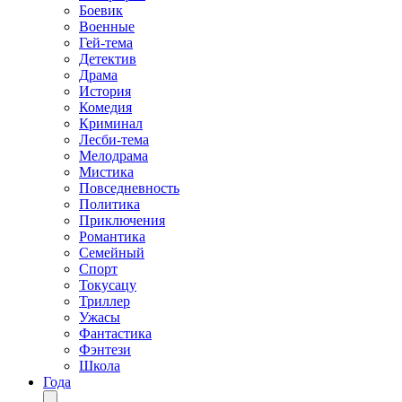
Боевик
Военные
Гей-тема
Детектив
Драма
История
Комедия
Криминал
Лесби-тема
Мелодрама
Мистика
Повседневность
Политика
Приключения
Романтика
Семейный
Спорт
Токусацу
Триллер
Ужасы
Фантастика
Фэнтези
Школа
Года