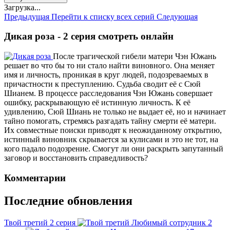
Загрузка...
Предыдущая
Перейти к списку всех серий
Следующая
Дикая роза - 2 серия смотреть онлайн
После трагической гибели матери Чэн Южань
решает во что бы то ни стало найти виновного. Она меняет
имя и личность, проникая в круг людей, подозреваемых в
причастности к преступлению. Судьба сводит её с Сюй
Шианем. В процессе расследования Чэн Южань совершает
ошибку, раскрывающую её истинную личность. К её
удивлению, Сюй Шиань не только не выдает её, но и начинает
тайно помогать, стремясь разгадать тайну смерти её матери.
Их совместные поиски приводят к неожиданному открытию,
истинный виновник скрывается за кулисами и это не тот, на
кого падало подозрение. Смогут ли они раскрыть запутанный
заговор и восстановить справедливость?
Комментарии
Последние обновления
Твой третий
2 серия
Любимый сотрудник
2