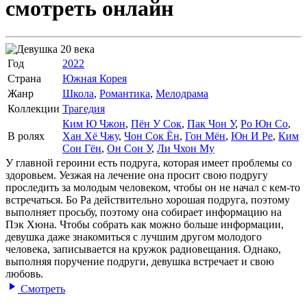
смотреть онлайн
Год
2022
Страна
Южная Корея
Жанр
Школа
,
Романтика
,
Мелодрама
Коллекции
Трагедия
Ким Ю Чжон
,
Пён У Сок
,
Пак Чон У
,
Ро Юн Со
,
В ролях
Хан Хё Чжу
,
Чон Сок Ён
,
Гон Мён
,
Юн И Ре
,
Ким
Сон Гён
,
Он Сон У
,
Ли Чхон Му
У главной героини есть подруга, которая имеет проблемы со
здоровьем. Уезжая на лечение она просит свою подругу
проследить за молодым человеком, чтобы он не начал с кем-то
встречаться. Бо Ра действительно хорошая подруга, поэтому
выполняет просьбу, поэтому она собирает информацию на
Пэк Хюна. Чтобы собрать как можно больше информации,
девушка даже знакомиться с лучшим другом молодого
человека, записывается на кружок радиовещания. Однако,
выполняя поручение подруги, девушка встречает и свою
любовь.
Смотреть