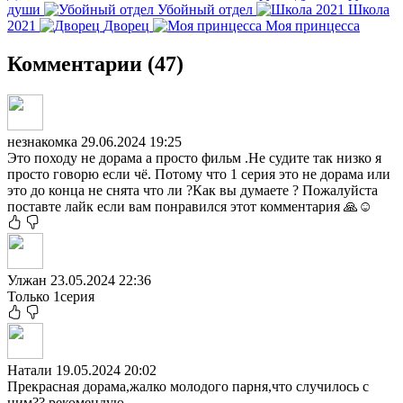
души
Убойный отдел
Школа
2021
Дворец
Моя принцесса
Комментарии (47)
незнакомка
29.06.2024 19:25
Это походу не дорама а просто фильм .Не судите так низко я
просто говорю если чё. Потому что 1 серия это не дорама или
это до конца не снята что ли ?Как вы думаете ? Пожалуйста
поставте лайк если вам понравился этот комментария 🙏☺️
Улжан
23.05.2024 22:36
Только 1серия
Натали
19.05.2024 20:02
Прекрасная дорама,жалко молодого парня,что случилось с
ним??,рекомендую.