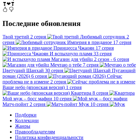
❣❤❣
Последние обновления
Твой третий
2 серия
Любимый сотрудник
2
серия
Империя в приданое
17 серия
Принцесса Чжаоян
17 серия
И вспыхнуло пламя
33 серия
Магазин для убийц
2 сезон - 6 серия
Мечтаю о тебе
7 серия
Цветущий Шанхай
30 серия
Пугающий
роман (2026)
6 серия
Сейчас
проблема не в измене
2 серия
Ваше небо (японская версия)
1 серия
Квартира
8 серия
Мой муж – босс мафии
10 серия
Матч-пойнт
2 серия
Муж
10 серия
Подборки
Коллекции
Жанры
Правообладателям
Политика конфиденциальности