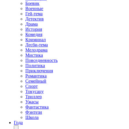
Боевик
Военные
Гей-тема
Детектив
Драма
История
Комедия
Криминал
Лесби-тема
Мелодрама
Мистика
Повседневность
Политика
Приключения
Романтика
Семейный
Спорт
Токусацу
Триллер
Ужасы
Фантастика
Фэнтези
Школа
Года