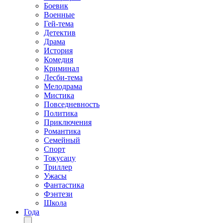
Боевик
Военные
Гей-тема
Детектив
Драма
История
Комедия
Криминал
Лесби-тема
Мелодрама
Мистика
Повседневность
Политика
Приключения
Романтика
Семейный
Спорт
Токусацу
Триллер
Ужасы
Фантастика
Фэнтези
Школа
Года