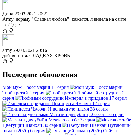
Дина
29.03.2021 20:21
Army, дораму "Сладкая любовь", кажется, я видела на сайте
¯\_(ツ)_/¯
army
29.03.2021 20:16
добавьти пж СЛАДКАЯ КРОВЬ
Последние обновления
Мой муж – босс мафии
11 серия
Твой третий
2 серия
Любимый сотрудник
2
серия
Империя в приданое
17 серия
Принцесса Чжаоян
17 серия
И вспыхнуло пламя
33 серия
Магазин для убийц
2 сезон - 6 серия
Мечтаю о тебе
7 серия
Цветущий Шанхай
30 серия
Пугающий
роман (2026)
6 серия
Сейчас