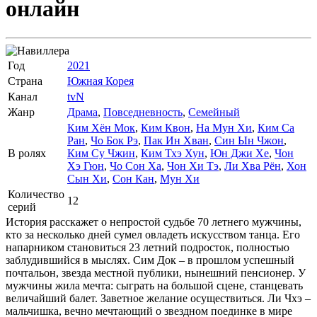
онлайн
Год
2021
Страна
Южная Корея
Канал
tvN
Жанр
Драма
,
Повседневность
,
Семейный
Ким Хён Мок
,
Ким Квон
,
На Мун Хи
,
Ким Са
Ран
,
Чо Бок Рэ
,
Пак Ин Хван
,
Син Ын Чжон
,
В ролях
Ким Су Чжин
,
Ким Тхэ Хун
,
Юн Джи Хе
,
Чон
Хэ Гюн
,
Чо Сон Ха
,
Чон Хи Тэ
,
Ли Хва Рён
,
Хон
Сын Хи
,
Сон Кан
,
Мун Хи
Количество
12
серий
История расскажет о непростой судьбе 70 летнего мужчины,
кто за несколько дней сумел овладеть искусством танца. Его
напарником становиться 23 летний подросток, полностью
заблудившийся в мыслях. Сим Док – в прошлом успешный
почтальон, звезда местной публики, нынешний пенсионер. У
мужчины жила мечта: сыграть на большой сцене, станцевать
величайший балет. Заветное желание осуществиться. Ли Чхэ –
мальчишка, вечно мечтающий о звездном поединке в мире