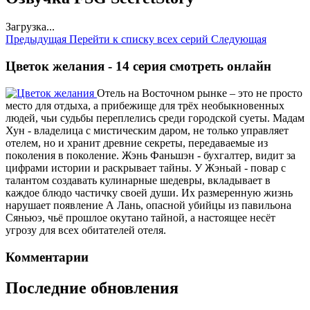
Загрузка...
Предыдущая
Перейти к списку всех серий
Следующая
Цветок желания - 14 серия смотреть онлайн
Отель на Восточном рынке – это не просто
место для отдыха, а прибежище для трёх необыкновенных
людей, чьи судьбы переплелись среди городской суеты. Мадам
Хун - владелица с мистическим даром, не только управляет
отелем, но и хранит древние секреты, передаваемые из
поколения в поколение. Жэнь Фаньшэн - бухгалтер, видит за
цифрами истории и раскрывает тайны. У Жэньай - повар с
талантом создавать кулинарные шедевры, вкладывает в
каждое блюдо частичку своей души. Их размеренную жизнь
нарушает появление А Лань, опасной убийцы из павильона
Сяньюэ, чьё прошлое окутано тайной, а настоящее несёт
угрозу для всех обитателей отеля.
Комментарии
Последние обновления