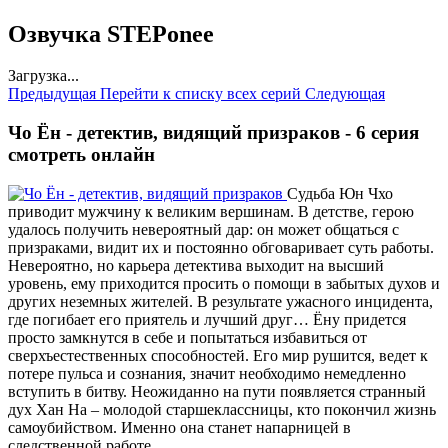
Озвучка STEPonee
Загрузка...
Предыдущая
Перейти к списку всех серий
Следующая
Чо Ён - детектив, видящий призраков - 6 серия
смотреть онлайн
Судьба Юн Чхо
приводит мужчину к великим вершинам. В детстве, герою
удалось получить невероятный дар: он может общаться с
призраками, видит их и постоянно обговаривает суть работы.
Невероятно, но карьера детектива выходит на высший
уровень, ему приходится просить о помощи в забытых духов и
других неземных жителей. В результате ужасного инцидента,
где погибает его приятель и лучший друг… Ёну придется
просто замкнутся в себе и попытаться избавиться от
сверхъестественных способностей. Его мир рушится, ведет к
потере пульса и сознания, значит необходимо немедленно
вступить в битву. Неожиданно на пути появляется странный
дух Хан На – молодой старшеклассницы, кто покончил жизнь
самоубийством. Именно она станет напарницей в
следственной работе.