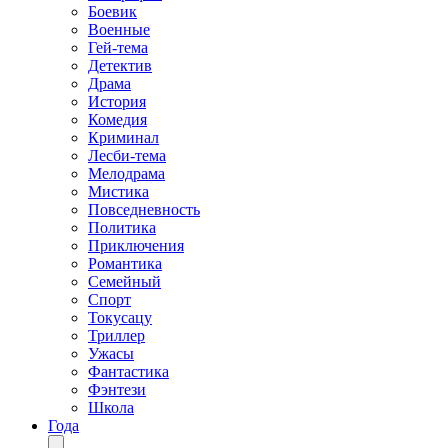
Боевик
Военные
Гей-тема
Детектив
Драма
История
Комедия
Криминал
Лесби-тема
Мелодрама
Мистика
Повседневность
Политика
Приключения
Романтика
Семейный
Спорт
Токусацу
Триллер
Ужасы
Фантастика
Фэнтези
Школа
Года