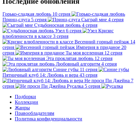
Последние обновления
Горько-сладкая любовь
10 серия
Принц-слуга
5 серия
Сыграй мне
4 серия
Судьбоносная любовь
4 серия
Узел
6 серия
Кризис
влюбленности в классе
3 серия
Весенний горный пейзаж
14
серия
Империя в приданое
20
серия
Ты моя вселенная
12 серия
Эта проклятая любовь
12 серия
Любовный алгоритм
4 серия
Синие губы
11 серия
Пятничный клуб 14: Любовь и вера
43 серия
Не проси Пи Джейна
7
серия
Русалка
5 серия
Подборки
Коллекции
Жанры
Правообладателям
Политика конфиденциальности