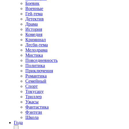
Боевик
Военные
Гей-тема
Детектив
Драма
История
Комедия
Криминал
Лесби-тема
Мелодрама
Мистика
Повседневность
Политика
Приключения
Романтика
Семейный
Спорт
Токусацу
Триллер
Ужасы
Фантастика
Фэнтези
Школа
Года