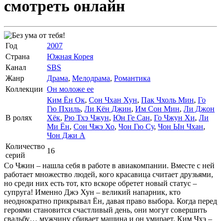
смотреть онлайн
Год
2007
Страна
Южная Корея
Канал
SBS
Жанр
Драма
,
Мелодрама
,
Романтика
Коллекции
Он моложе ее
Ким Ён Ок
,
Сон Чхан Хун
,
Пак Чхоль Мин
,
Го
Гю Пхиль
,
Ли Кён Джин
,
Им Сон Мин
,
Ли Джон
В ролях
Хёк
,
Рю Тхэ Чжун
,
Юн Ге Сан
,
Го Чжун Хи
,
Ли
Ми Ён
,
Сон Чжэ Хо
,
Чон Гю Су
,
Чон Ын Чхан
,
Чон Джи А
Количество
16
серий
Со Чжин – нашла себя в работе в авиакомпании. Вместе с ней
работает множество людей, кого красавица считает друзьями,
но среди них есть тот, кто вскоре обретет новый статус –
супруга! Именно Джэ Хун – великий напарник, кто
неоднократно прикрывал Ён, давая право выбора. Когда перед
героями становится счастливый день, они могут совершить
свадьбу… мужчину сбивает машина и он умирает. Ким Чхэ –