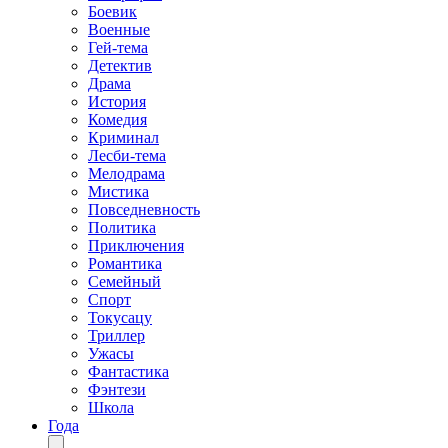
Боевик
Военные
Гей-тема
Детектив
Драма
История
Комедия
Криминал
Лесби-тема
Мелодрама
Мистика
Повседневность
Политика
Приключения
Романтика
Семейный
Спорт
Токусацу
Триллер
Ужасы
Фантастика
Фэнтези
Школа
Года