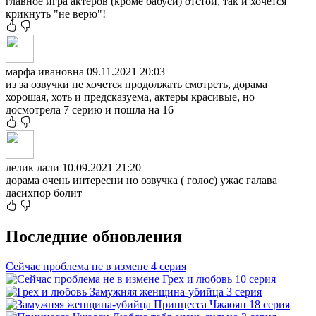
главное игра актёров (кроме бабуси) отстой, так и хочется
крикнуть "не верю"!
марфа ивановна
09.11.2021 20:03
из за озвучки не хочется продолжать смотреть, дорама
хорошая, хоть и предсказуема, актеры красивые, но
досмотрела 7 серию и пошла на 16
лелик лали
10.09.2021 21:20
дорама очень интересни но озвучка ( голос) ужас галава
дасихпор болит
Последние обновления
Сейчас проблема не в измене
4 серия
Грех и любовь
10 серия
Замужняя женщина-убийца
3 серия
Принцесса Чжаоян
18 серия