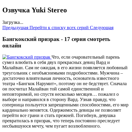
Озвучка Yuki Stereo
Загрузка...
Предыдущая
Перейти к списку всех серий
Следующая
Бангкокский призрак - 17 серия смотреть
онлайн
Что, если очаровательный парень
сумел влюбить в себя двух прекрасных девиц Вард и
Малайван. Сам не ожидая, в его жизни появляется любовный
треугольник с необъяснимыми подробностями. Мужчина –
достаточно влиятельная личность, основатель известного
театра «Бангкок Нарумит», поэтому он не бедствует. Сначала
он посчитал Малайван той самой единственной и
неповторимой, но спустя несколько месяцев… пожалел о
выборе и направился в сторону Вард. Узнав правду, что
соперница пользуется запрещенными способностями, его мир
кардинально меняется. Одержимость девицы не позволяет
перейти все грани и стать прежней. Погибнув, девушка
превратилась в призрак, что теперь постоянно преследует
несбывшуюся мечту, чем пугает возлюбленного.