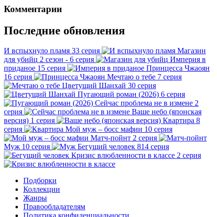
Комментарии
Последние обновления
И вспыхнуло пламя
33 серия
Магазин
для убийц
2 сезон - 6 серия
Империя в
приданое
15 серия
Принцесса Чжаоян
16 серия
Мечтаю о тебе
7 серия
Цветущий Шанхай
30 серия
Пугающий роман (2026)
6 серия
Сейчас проблема не в измене
2
серия
Ваше небо (японская
версия)
1 серия
Квартира
8
серия
Мой муж – босс мафии
10 серия
Матч-пойнт
2 серия
Муж
10 серия
Бегущий человек
814 серия
Кризис влюбленности в классе
2 серия
Подборки
Коллекции
Жанры
Правообладателям
Политика конфиденциальности