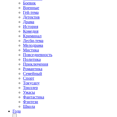
Боевик
Военные
Гей-тема
Детектив
Драма
История
Комедия
Криминал
Лесби-тема
Мелодрама
Мистика
Повседневность
Политика
Приключения
Романтика
Семейный
Спорт
Токусацу
Триллер
Ужасы
Фантастика
Фэнтези
Школа
Года