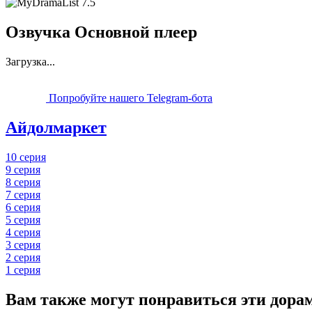
7.5
Озвучка Основной плеер
Загрузка...
Попробуйте нашего Telegram-бота
Айдолмаркет
10 серия
9 серия
8 серия
7 серия
6 серия
5 серия
4 серия
3 серия
2 серия
1 серия
Вам также могут понравиться эти дора