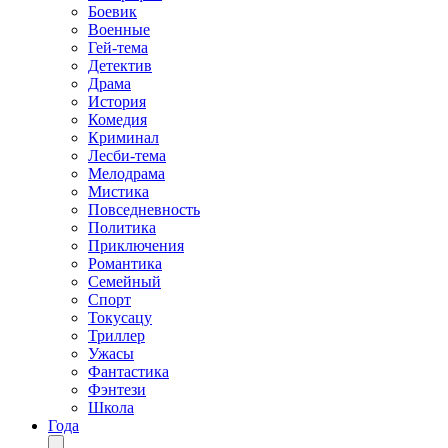
Боевик
Военные
Гей-тема
Детектив
Драма
История
Комедия
Криминал
Лесби-тема
Мелодрама
Мистика
Повседневность
Политика
Приключения
Романтика
Семейный
Спорт
Токусацу
Триллер
Ужасы
Фантастика
Фэнтези
Школа
Года