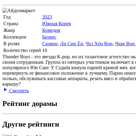
Год
2023
Страна
Южная Корея
Жанр
Комедия
Коллекции
Бизнес
В ролях
Сюмин
,
Ли Син Ён
,
Чхэ Хён Вон
,
Чхве Вон
Количество серий
10
Thunder Boys - это звезды K-pop, но их талантовое агентство
своим сотрудникам. Группа из пятерых участников включает в
популярного Юн Санг У. Судьба кинула парней кривой мяч, ког
перевернуть ее финансовое положение к лучшему. Парни никогд
полках, обслуживать кассовые аппараты, резать мясо и обраба
карьеру?
Смотреть
Рейтинг дорамы
Другие рейтинги