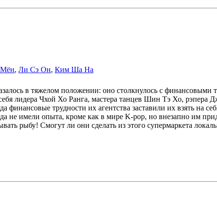
 Мён
,
Ли Сэ Он
,
Ким Ша На
 оказалось в тяжелом положении: оно столкнулось с финансовыми
 себя лидера Чхой Хо Ранга, мастера танцев Шин Тэ Хо, рэпера
да финансовые трудности их агентства заставили их взять на се
а не имели опыта, кроме как в мире K-pop, но внезапно им прид
тывать рыбу! Смогут ли они сделать из этого супермаркета лока