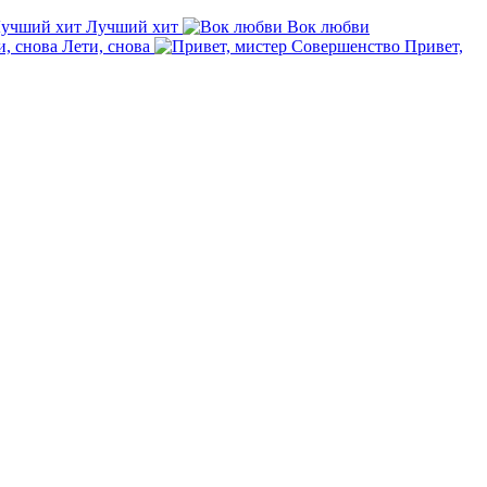
Лучший хит
Вок любви
Лети, снова
Привет,