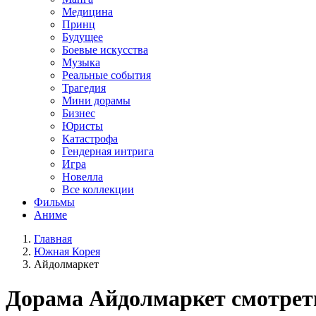
Медицина
Принц
Будущее
Боевые искусства
Музыка
Реальные события
Трагедия
Мини дорамы
Бизнес
Юристы
Катастрофа
Гендерная интрига
Игра
Новелла
Все коллекции
Фильмы
Аниме
Главная
Южная Корея
Айдолмаркет
Дорама
Айдолмаркет
смотрет